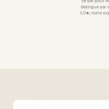
ce soit pour d
distingue par s
5.0★, notre ex