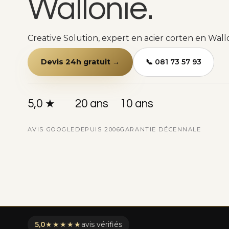
Wallonie.
Creative Solution, expert en acier corten en Wall
Devis 24h gratuit →
📞 081 73 57 93
5,0 ★
20 ans
10 ans
AVIS GOOGLE
DEPUIS 2006
GARANTIE DÉCENNALE
5,0
★★★★★
avis vérifiés