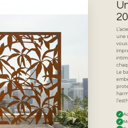
Un
20
L’aci
une m
vous
impre
intim
chaq
Le b
embe
prote
harm
l’es
✓
Ac
✓
Mo