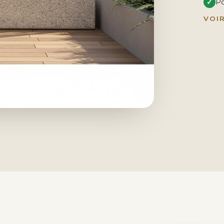
✓
Po
VOI