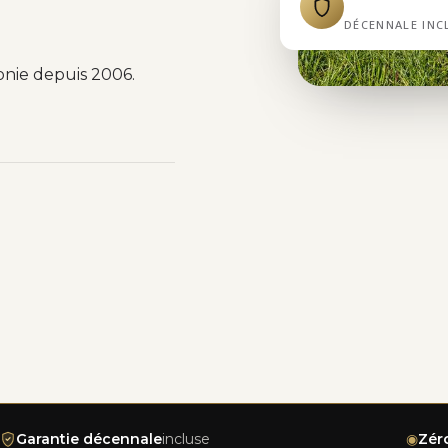
DÉCENNALE INC
onie depuis 2006.
Garantie décennale
incluse
◉
Zér