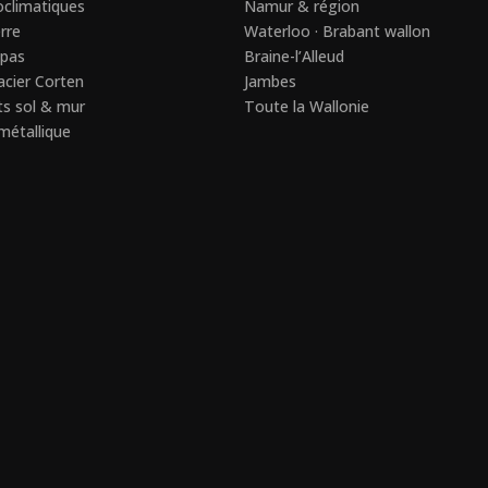
oclimatiques
Namur & région
rre
Waterloo · Brabant wallon
spas
Braine-l’Alleud
cier Corten
Jambes
s sol & mur
Toute la Wallonie
métallique