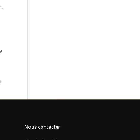
s,
de
nt
Nous contacter