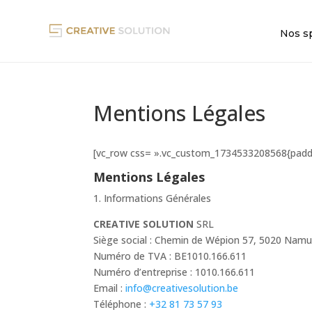
Nos sp
Mentions Légales
[vc_row css= ».vc_custom_1734533208568{paddi
Mentions Légales
1. Informations Générales
CREATIVE SOLUTION
SRL
Siège social : Chemin de Wépion 57, 5020 Namu
Numéro de TVA : BE1010.166.611
Numéro d’entreprise : 1010.166.611
Email :
info@creativesolution.be
Téléphone :
+32 81 73 57 93