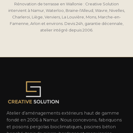
Rénovation de terrasse en Wallonie : Creative Solution
intervient à Namur, Waterloo, Braine-l'Alleud, Wavre, Nivelles,
Charleroi, Liège, Verviers, La Louvière, Mons, Marche-en-
Famenne, Arlon et environs. Devis 24h, garantie décennale,
atelier intégré depuis 2006.
Atelier d’aménagements extérieurs haut de gamme
fondé en 2006 à Namur. Nous concevons, fabriquons
et posons pergolas bioclimatiques, piscines béton