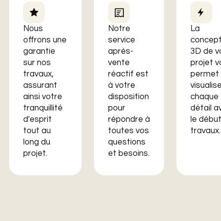
Nous
Notre
La
offrons une
service
concept
garantie
après-
3D de v
sur nos
vente
projet 
travaux,
réactif est
permet
assurant
à votre
visualis
ainsi votre
disposition
chaque
tranquillité
pour
détail a
d'esprit
répondre à
le débu
tout au
toutes vos
travaux.
long du
questions
projet.
et besoins.