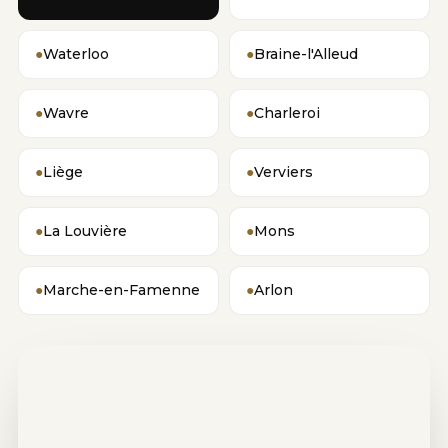
●
Waterloo
●
Braine-l'Alleud
●
Wavre
●
Charleroi
●
Liège
●
Verviers
●
La Louvière
●
Mons
●
Marche-en-Famenne
●
Arlon