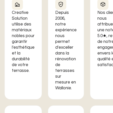
Creative
Depuis
Nos clie
Solution
2006,
nous
utilise des
notre
attribu
matériaux
expérience
une not
nobles pour
nous
5.0★, re
garantir
permet
de notr
l'esthétique
d'exceller
engage
et la
dans la
envers l
durabilité
rénovation
qualité 
de votre
de
satisfac
terrasse.
terrasses
sur
mesure en
Wallonie.