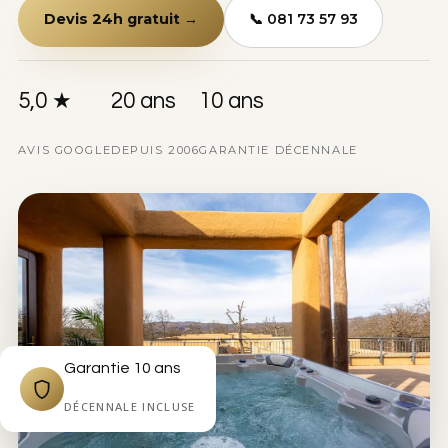
Devis 24h gratuit →
📞 081 73 57 93
5,0 ★
20 ans
10 ans
AVIS GOOGLE
DEPUIS 2006
GARANTIE DÉCENNALE
Garantie 10 ans
DÉCENNALE INCLUSE