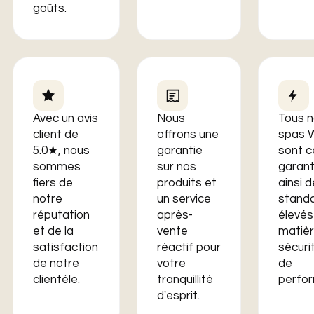
goûts.
Avec un avis
Nous
Tous 
client de
offrons une
spas W
5.0★, nous
garantie
sont ce
sommes
sur nos
garant
fiers de
produits et
ainsi 
notre
un service
stand
réputation
après-
élevés
et de la
vente
matièr
satisfaction
réactif pour
sécuri
de notre
votre
de
clientèle.
tranquillité
perfo
d'esprit.