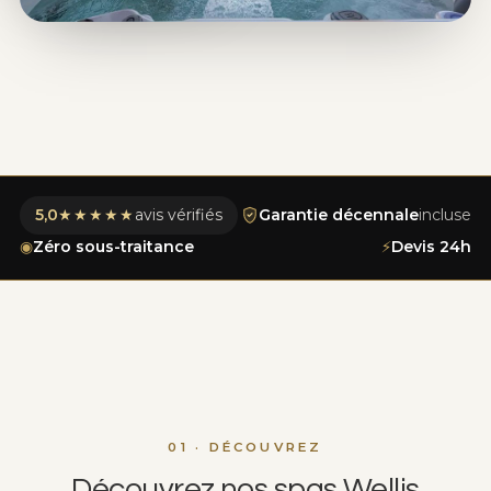
5,0
★★★★★
avis vérifiés
Garantie décennale
incluse
◉
Zéro sous-traitance
⚡
Devis 24h
01 · DÉCOUVREZ
Découvrez nos spas Wellis