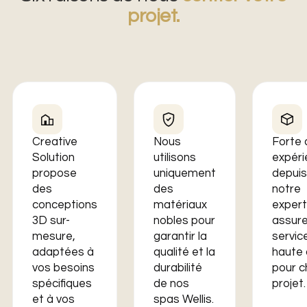
projet.
Creative
Nous
Forte 
Solution
utilisons
expéri
propose
uniquement
depuis
des
des
notre
conceptions
matériaux
expert
3D sur-
nobles pour
assure
mesure,
garantir la
servic
adaptées à
qualité et la
haute 
vos besoins
durabilité
pour 
spécifiques
de nos
projet.
et à vos
spas Wellis.