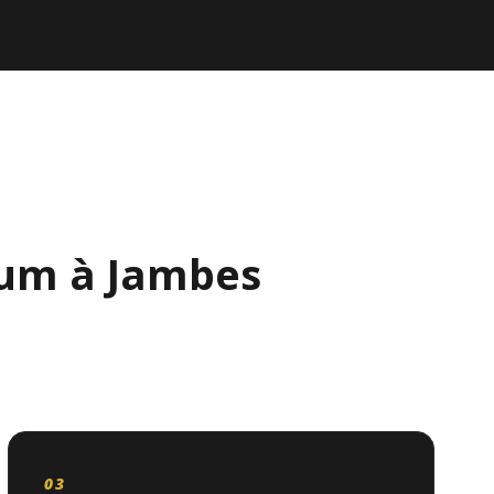
ium à Jambes
03