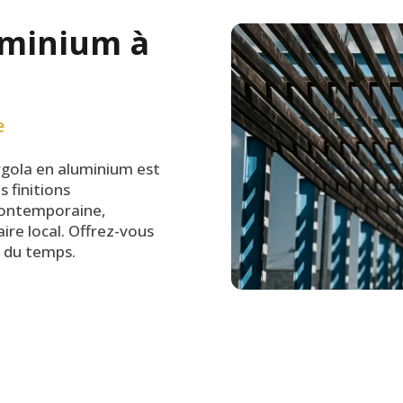
uminium à
e
rgola en aluminium est
s finitions
contemporaine,
ire local. Offrez-vous
s du temps.