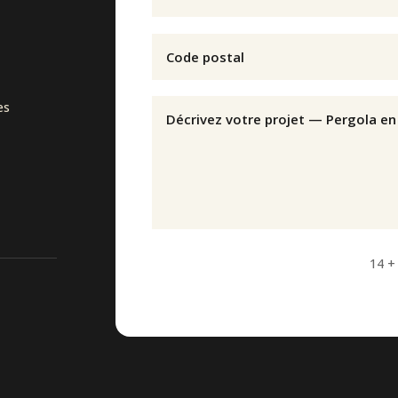
es
14 +